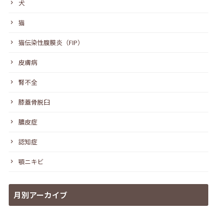
犬
猫
猫伝染性腹膜炎（FIP）
皮膚病
腎不全
膝蓋骨脱臼
膿皮症
認知症
顎ニキビ
月別アーカイブ