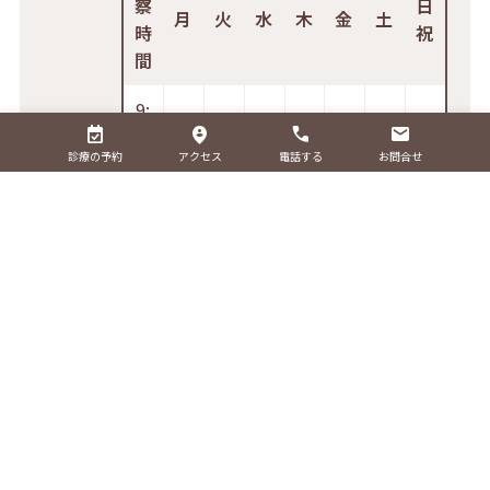
察
日
月
火
水
木
金
土
時
祝
間
9:
0
診療の予約
アクセス
電話する
お問合せ
0-
1
○
○
○
–
○
○
○
2:
0
0
1
6:
0
0-
○
○
○
–
○
○
○
1
9:
0