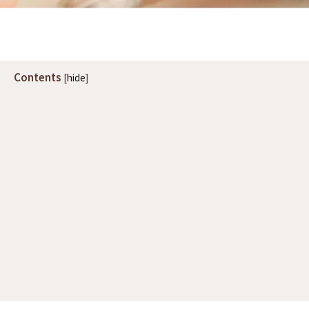
Contents
[
hide
]