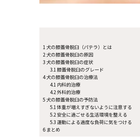
1
犬の膝蓋骨脱臼（パテラ）とは
2
犬の膝蓋骨脱臼の原因
3
犬の膝蓋骨脱臼の症状
3.1
膝蓋骨脱臼のグレード
4
犬の膝蓋骨脱臼の治療法
4.1
内科的治療
4.2
外科的治療
5
犬の膝蓋骨脱臼の予防法
5.1
体重が増えすぎないように注意する
5.2
安全に過ごせる生活環境を整える
5.3
運動による過度な負荷に気をつける
6
まとめ