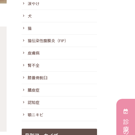
涙やけ
犬
猫
猫伝染性腹膜炎（FIP）
皮膚病
腎不全
膝蓋骨脱臼
膿皮症
認知症
顎ニキビ