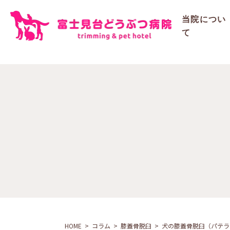
ご予約
当院につい
て
HOME
コラム
膝蓋骨脱臼
犬の膝蓋骨脱臼（パテラ