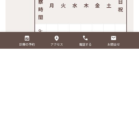
察
日
月
火
水
木
金
土
時
祝
間
9:
0
診療の予約
アクセス
電話する
お問合せ
0-
1
○
○
○
–
○
○
○
2:
0
0
1
6:
0
0-
○
○
○
–
○
○
○
1
9:
0