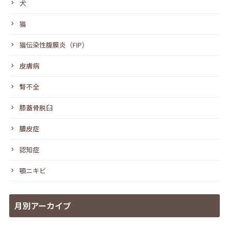
犬
猫
猫伝染性腹膜炎（FIP）
皮膚病
腎不全
膝蓋骨脱臼
膿皮症
認知症
顎ニキビ
月別アーカイブ