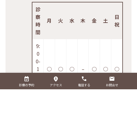
診
察
日
月
火
水
木
金
土
時
祝
間
9:
0
0-
1
○
○
○
–
○
○
○
2:
0
診療の予約
アクセス
電話する
お問合せ
0
1
6:
0
0-
○
○
○
–
○
○
○
1