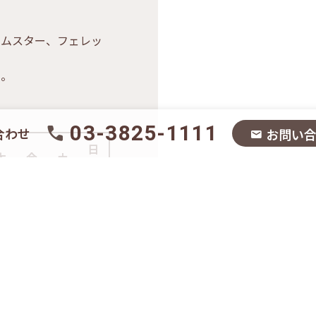
ムスター、フェレッ
い。
03-3825-1111
合わせ
お問い
日
木
金
土
祝
–
○
○
○
–
○
○
○