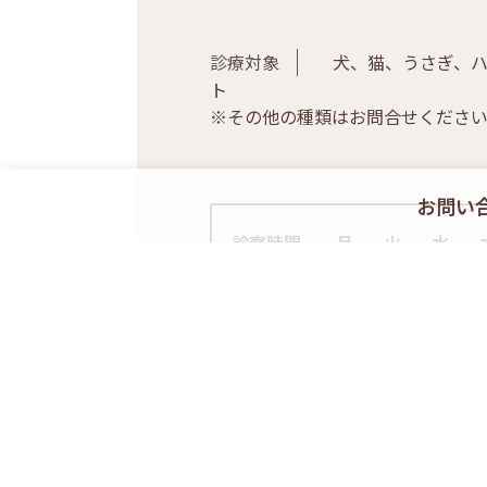
診療対象
犬、猫、うさぎ、ハ
ト
※その他の種類はお問合せくださ
お問い
診察時間
月
火
水
9:00-12:00
○
○
○
16:00-
○
○
○
19:00