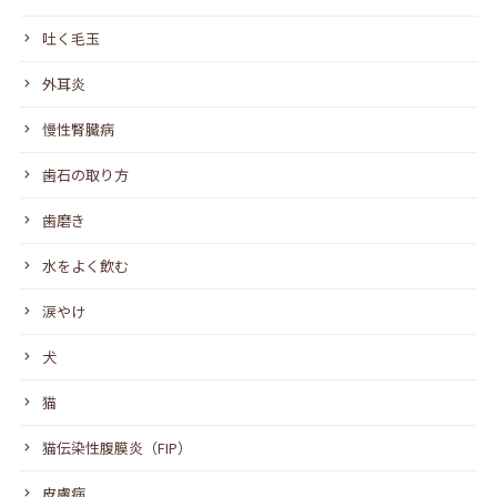
吐く毛玉
外耳炎
慢性腎臓病
歯石の取り方
歯磨き
水をよく飲む
涙やけ
犬
猫
猫伝染性腹膜炎（FIP）
皮膚病