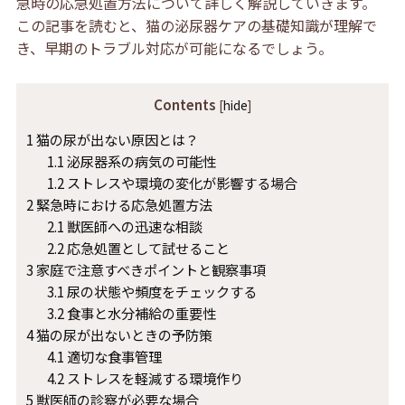
急時の応急処置方法について詳しく解説していきます。
この記事を読むと、猫の泌尿器ケアの基礎知識が理解で
き、早期のトラブル対応が可能になるでしょう。
Contents
[
hide
]
1
猫の尿が出ない原因とは？
1.1
泌尿器系の病気の可能性
1.2
ストレスや環境の変化が影響する場合
2
緊急時における応急処置方法
2.1
獣医師への迅速な相談
2.2
応急処置として試せること
3
家庭で注意すべきポイントと観察事項
3.1
尿の状態や頻度をチェックする
3.2
食事と水分補給の重要性
4
猫の尿が出ないときの予防策
4.1
適切な食事管理
4.2
ストレスを軽減する環境作り
5
獣医師の診察が必要な場合