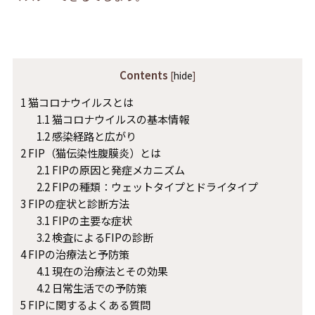
Contents
[
hide
]
1
猫コロナウイルスとは
1.1
猫コロナウイルスの基本情報
1.2
感染経路と広がり
2
FIP（猫伝染性腹膜炎）とは
2.1
FIPの原因と発症メカニズム
2.2
FIPの種類：ウェットタイプとドライタイプ
3
FIPの症状と診断方法
3.1
FIPの主要な症状
3.2
検査によるFIPの診断
4
FIPの治療法と予防策
4.1
現在の治療法とその効果
4.2
日常生活での予防策
5
FIPに関するよくある質問