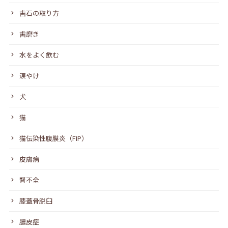
歯石の取り方
歯磨き
水をよく飲む
涙やけ
犬
猫
猫伝染性腹膜炎（FIP）
皮膚病
腎不全
膝蓋骨脱臼
膿皮症