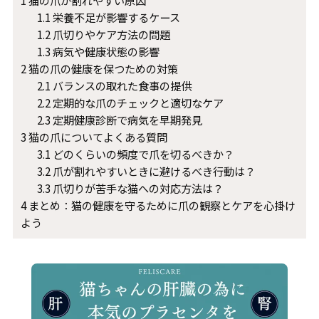
1
猫の爪が割れやすい原因
1.1
栄養不足が影響するケース
1.2
爪切りやケア方法の問題
1.3
病気や健康状態の影響
2
猫の爪の健康を保つための対策
2.1
バランスの取れた食事の提供
2.2
定期的な爪のチェックと適切なケア
2.3
定期健康診断で病気を早期発見
3
猫の爪についてよくある質問
3.1
どのくらいの頻度で爪を切るべきか？
3.2
爪が割れやすいときに避けるべき行動は？
3.3
爪切りが苦手な猫への対応方法は？
4
まとめ：猫の健康を守るために爪の観察とケアを心掛け
よう