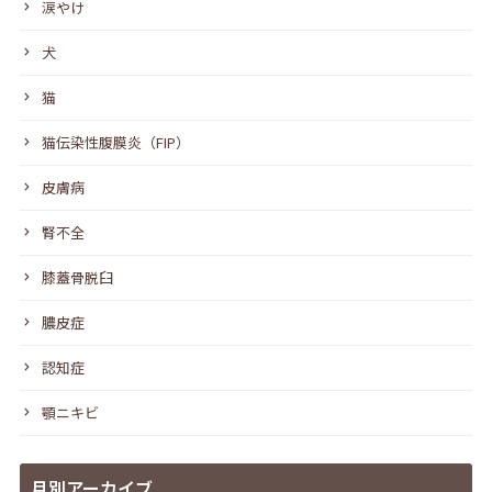
涙やけ
犬
猫
猫伝染性腹膜炎（FIP）
皮膚病
腎不全
膝蓋骨脱臼
膿皮症
認知症
顎ニキビ
月別アーカイブ