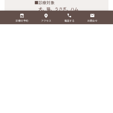
診療対象
犬、猫、うさぎ、ハム
スター、フェレット
※その他の種類はお問
診療の予約
アクセス
電話する
お問合せ
合せください。
診
察
日
月
火
水
木
金
土
時
祝
間
9:
0
0-