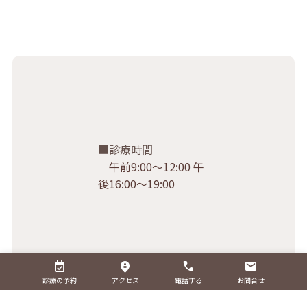
診療時間
午前9:00〜12:00 午
後16:00〜19:00
診療の予約
アクセス
電話する
お問合せ
診療対象
犬、猫、うさぎ、ハ