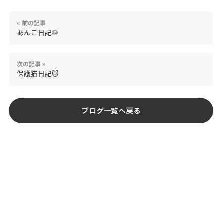
« 前の記事
あんこ日記🐶
次の記事 »
保護猫日記🐱
ブログ一覧へ戻る