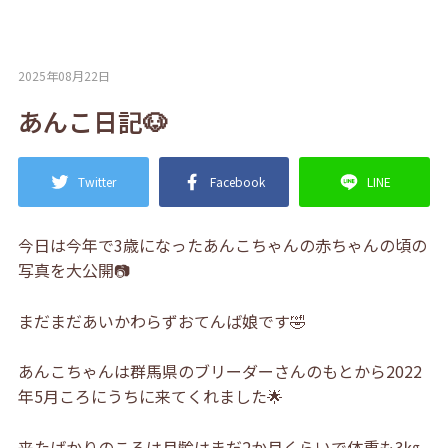
2025年08月22日
あんこ日記🐶
Twitter
Facebook
LINE
今日は今年で3歳になったあんこちゃんの赤ちゃんの頃の
写真を大公開📷
まだまだあいかわらずおてんば娘です🤣
あんこちゃんは群馬県のブリーダーさんのもとから2022
年5月ころにうちに来てくれました🌟
来たばかりのころは月齢はまだ2か月くらいで体重も3㎏