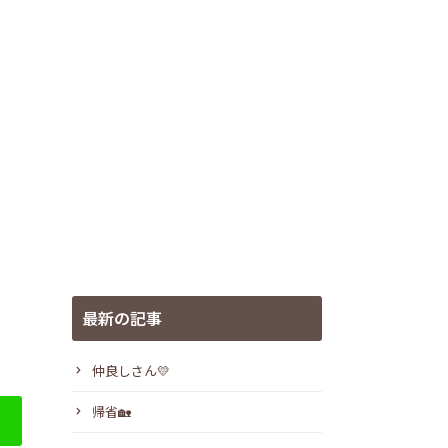
最新の記事
仲良しさん💛
帰省🏡