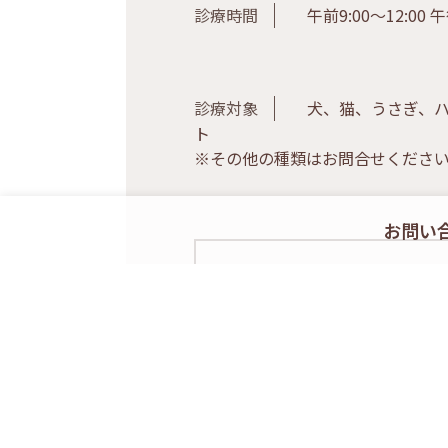
診療時間
午前9:00〜12:00 午後
診療対象
犬、猫、うさぎ、ハ
ト
※その他の種類はお問合せくださ
お問い
診察時間
月
火
水
9:00-12:00
○
○
○
16:00-
○
○
○
19:00