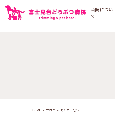
ご予約
当院につい
て
HOME
ブログ
あんこ日記🐶