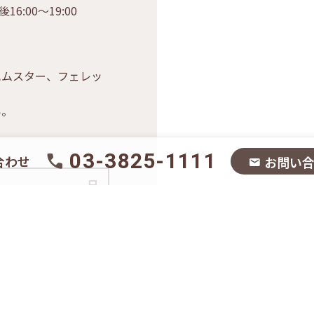
16:00〜19:00
ムスター、フェレッ
い。
03-3825-1111
合わせ
お問い
日
木
金
土
祝
–
○
○
○
–
○
○
○