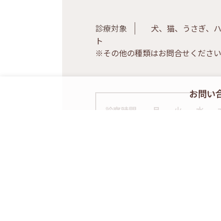
診療対象
犬、猫、うさぎ、ハ
ト
※その他の種類はお問合せくださ
お問い
診察時間
月
火
水
9:00-12:00
○
○
○
16:00-
○
○
○
19:00