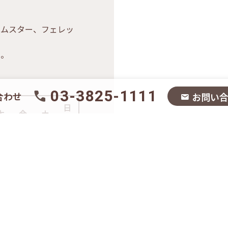
ムスター、フェレッ
い。
03-3825-1111
合わせ
お問い
日
木
金
土
祝
–
○
○
○
–
○
○
○