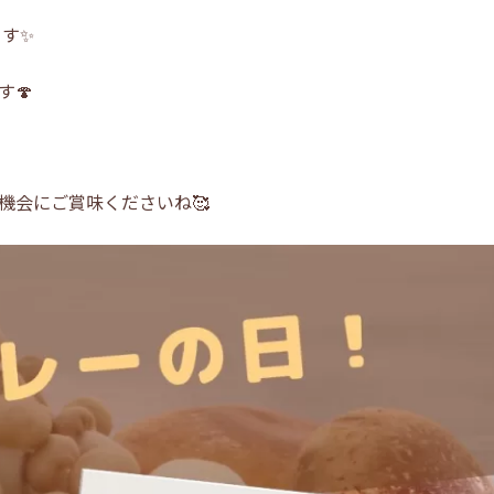
ます✨
🍄
機会にご賞味くださいね🥰