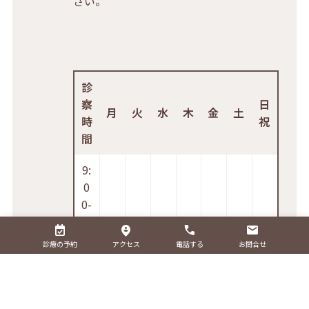
さい。
診
察
日
月
火
水
木
金
土
時
祝
間
9:
0
0-
1
○
○
○
–
○
○
○
2:
診療の予約
アクセス
電話する
お問合せ
0
0
1