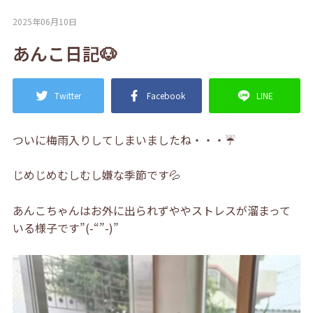
2025年06月10日
あんこ日記🐶
Twitter
Facebook
LINE
ついに梅雨入りしてしまいましたね・・・☔
じめじめむしむし嫌な季節です💦
あんこちゃんはお外に出られずややストレスが溜まって
いる様子です”(-“”-)”