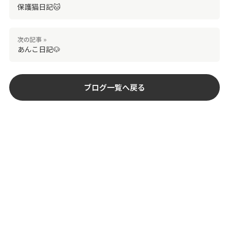
保護猫日記🐱
次の記事 »
あんこ日記🐶
ブログ一覧へ戻る